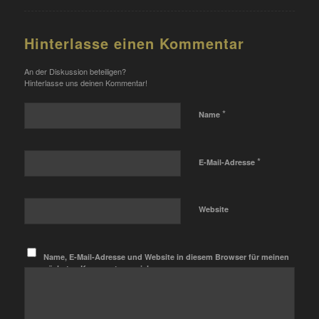
Hinterlasse einen Kommentar
An der Diskussion beteiligen?
Hinterlasse uns deinen Kommentar!
*
Name
*
E-Mail-Adresse
Website
Name, E-Mail-Adresse und Website in diesem Browser für meinen
nächsten Kommentar speichern.