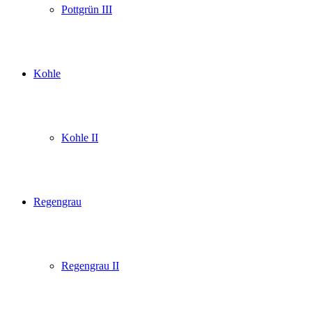
Pottgrün III
Kohle
Kohle II
Regengrau
Regengrau II