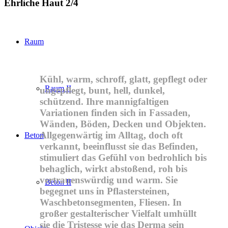
Ehrliche Haut 2/4
Raum
Kühl, warm, schroff, glatt, gepflegt oder
Raum II
ungepflegt, bunt, hell, dunkel,
schützend. Ihre mannigfaltigen
Variationen finden sich in Fassaden,
Wänden, Böden, Decken und Objekten.
Allgegenwärtig im Alltag, doch oft
Beton
verkannt, beeinflusst sie das Befinden,
stimuliert das Gefühl von bedrohlich bis
behaglich, wirkt abstoßend, roh bis
vertrauenswürdig und warm. Sie
Beton II
begegnet uns in Pflastersteinen,
Waschbetonsegmenten, Fliesen. In
großer gestalterischer Vielfalt umhüllt
sie die Tristesse wie das Derma sein