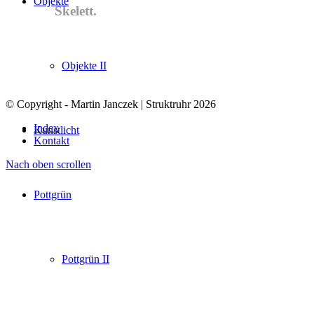
Objekte
Skelett.
Objekte II
© Copyright - Martin Janczek | Struktruhr 2026
Index
Kunstlicht
Kontakt
Nach oben scrollen
Pottgrün
Pottgrün II