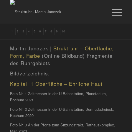
1
2
3
4
5
6
7
8
9
10
Martin Janczek |
Struktruhr – Oberfläche,
Form, Farbe
(Online Bildband)
Fragmente
des Ruhrgebiets
Bildverzeichnis:
Kapitel 1 Oberfläche – Ehrliche Haut
Foto Nr. 1 Zeitmesser in der U-Bahnstation, Planetarium,
Bochum 2021
Foto Nr. 2 Zeitmesser in der U-Bahnstation, Bermudadreieck,
Bochum 2020
Foto Nr. 3 An der Pforte zum Sitzungstrakt, Rathauskomplex,
Marl 2020