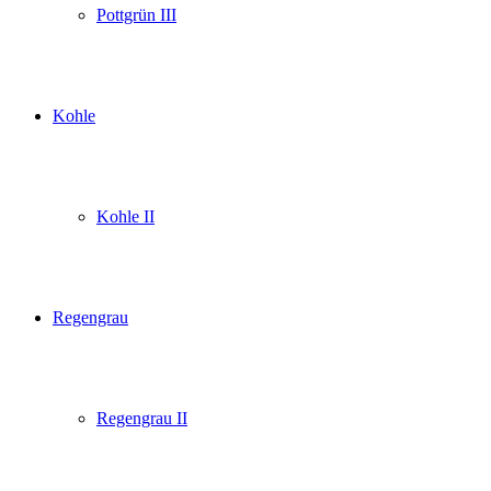
Pottgrün III
Kohle
Kohle II
Regengrau
Regengrau II