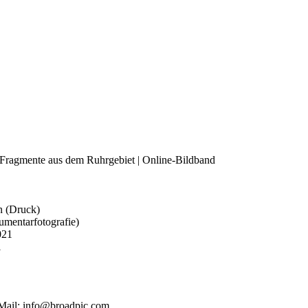
| Fragmente aus dem Ruhrgebiet | Online-Bildband
n (Druck)
umentarfotografie)
021
1
Mail:
info@broadpic.com