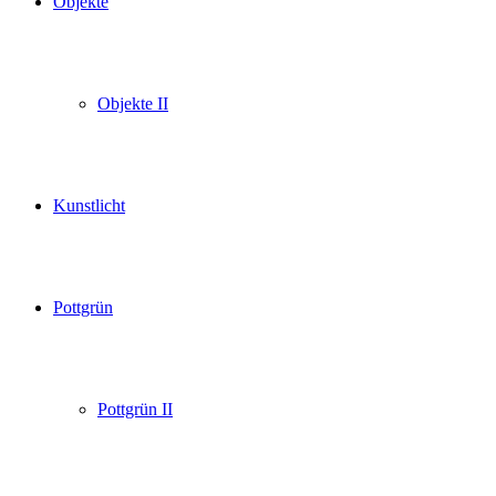
Objekte
Objekte II
Kunstlicht
Pottgrün
Pottgrün II