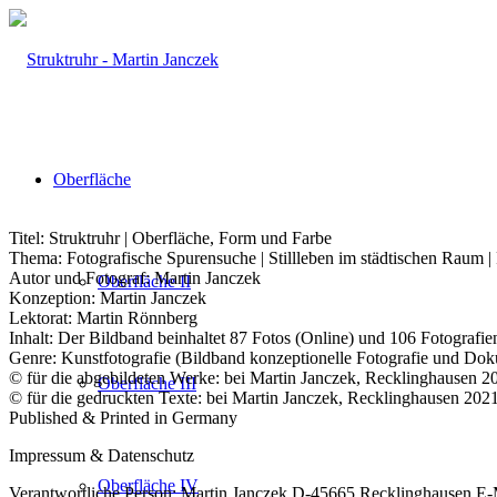
Oberfläche
Titel: Struktruhr | Oberfläche, Form und Farbe
Thema: Fotografische Spurensuche | Stillleben im städtischen Raum 
Autor und Fotograf: Martin Janczek
Oberfläche II
Konzeption: Martin Janczek
Lektorat: Martin Rönnberg
Inhalt: Der Bildband beinhaltet 87 Fotos (Online) und 106 Fotografie
Genre: Kunstfotografie (Bildband konzeptionelle Fotografie und Dok
© für die abgebildeten Werke: bei Martin Janczek, Recklinghausen 2
Oberfläche III
© für die gedruckten Texte: bei Martin Janczek, Recklinghausen 202
Published & Printed in Germany
Impressum & Datenschutz
Oberfläche IV
Verantwortliche Person: Martin Janczek D‑45665 Recklinghausen E‑