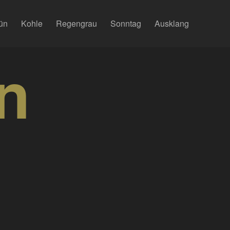
ün
Kohle
Regengrau
Sonntag
Ausklang
n